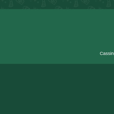
Cassin