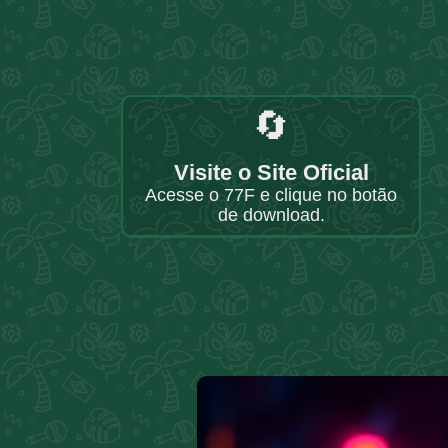
🔄
Visite o Site Oficial
Acesse o 77F e clique no botão
de download.