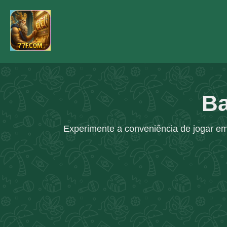
❄
❄
Ba
Experimente a conveniência de jogar em