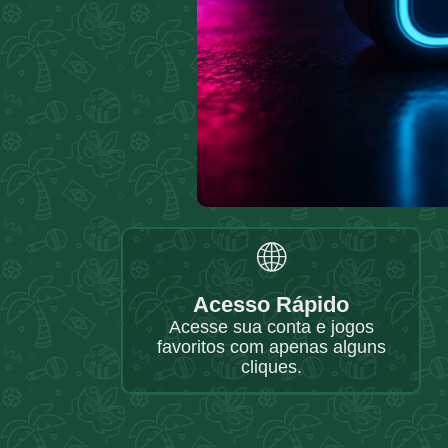
🌐
Acesso Rápido
Acesse sua conta e jogos
favoritos com apenas alguns
cliques.