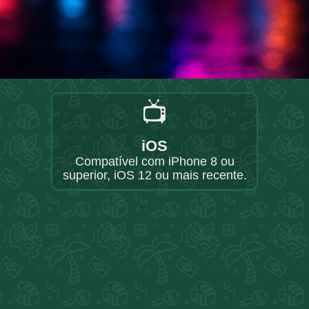
📺
iOS
Compatível com iPhone 8 ou
superior, iOS 12 ou mais recente.