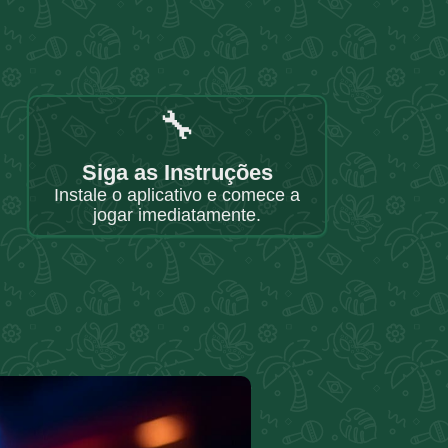
🔧
Siga as Instruções
Instale o aplicativo e comece a
jogar imediatamente.