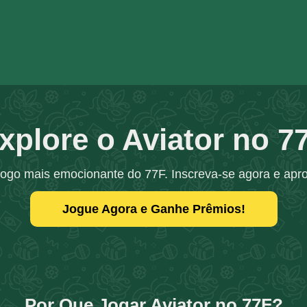
❄
xplore o Aviator no 7
 jogo mais emocionante do 77F. Inscreva-se agora e apr
Jogue Agora e Ganhe Prêmios!
Por Que Jogar Aviator no 77F?