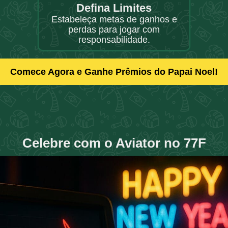
Defina Limites
Estabeleça metas de ganhos e
perdas para jogar com
responsabilidade.
Comece Agora e Ganhe Prêmios do Papai Noel!
Celebre com o Aviator no 77F