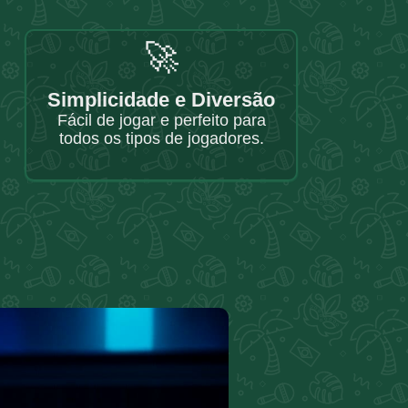
🚀
Simplicidade e Diversão
Fácil de jogar e perfeito para
todos os tipos de jogadores.