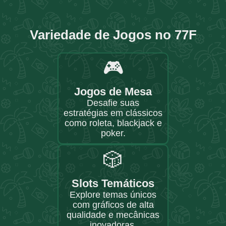
Variedade de Jogos no 77F
🎮
Jogos de Mesa
Desafie suas
estratégias em clássicos
como roleta, blackjack e
poker.
🎲
Slots Temáticos
Explore temas únicos
com gráficos de alta
qualidade e mecânicas
inovadoras.