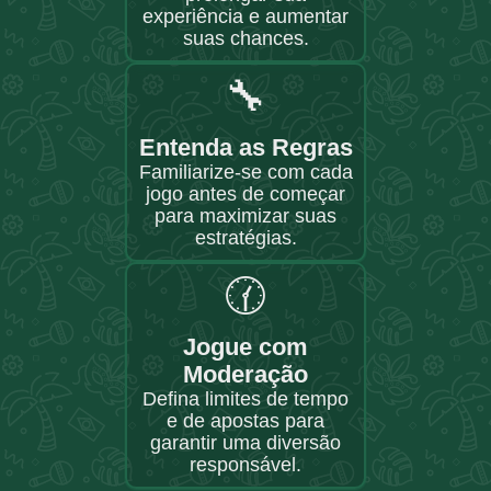
experiência e aumentar
suas chances.
🔧
Entenda as Regras
Familiarize-se com cada
jogo antes de começar
para maximizar suas
estratégias.
🕜
Jogue com
Moderação
Defina limites de tempo
e de apostas para
garantir uma diversão
responsável.