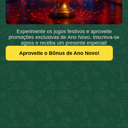
Experimente os jogos festivos e aproveite
promoções exclusivas de Ano Novo. Inscreva-se
agora e receba um presente especial!
Aproveite o Bônus de Ano Novo!